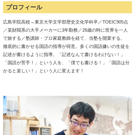
プロフィール
広島学院高校→東京大学文学部歴史文化学科卒／TOEIC905点
／某財閥系の大手メーカーに3年勤務／26歳の時に世界を一人
で旅する／塾講師・プロ家庭教師を経て、当塾を開業する。
徹底的に書かせる国語の指導が得意。多くの国語嫌いの生徒を
記述が書けるように指導。「記述なんて書けるわけない！」
「国語が苦手！」という人を、「僕でも書ける！」「国語は分
かると楽しい！」という人に変えます！