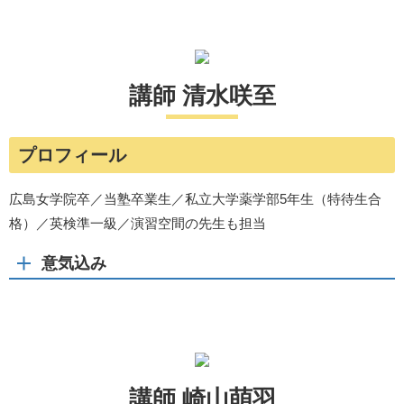
講師 清水咲至
プロフィール
広島女学院卒／当塾卒業生／私立大学薬学部5年生（特待生合
格）／英検準一級／演習空間の先生も担当
意気込み
講師 崎山萌羽