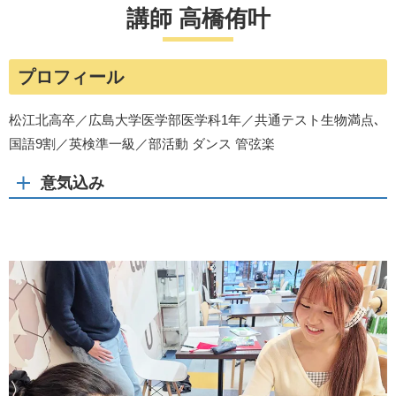
講師 高橋侑叶
プロフィール
松江北高卒／広島大学医学部医学科1年／共通テスト生物満点､
国語9割／英検準一級／部活動 ダンス 管弦楽
意気込み