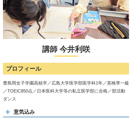
講師 今井利咲
プロフィール
豊島岡女子学園高校卒／広島大学医学部医学科1年／英検準一級
／TOEIC850点／日本医科大学等の私立医学部に合格／部活動
ダンス
意気込み