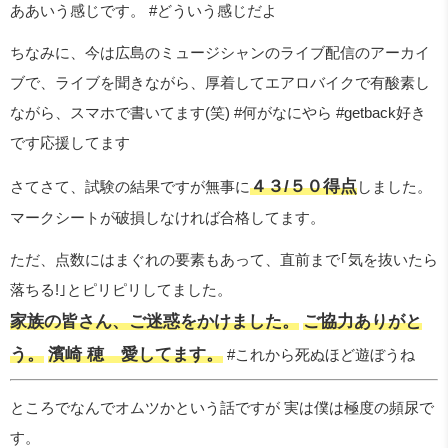
ああいう感じです。 #どういう感じだよ
ちなみに、今は広島のミュージシャンのライブ配信のアーカイ
ブで、ライブを聞きながら、厚着してエアロバイクで有酸素し
ながら、スマホで書いてます(笑) #何がなにやら #getback好き
です応援してます
４３/５０得点
さてさて、試験の結果ですが無事に
しました。
マークシートが破損しなければ合格してます。
ただ、点数にはまぐれの要素もあって、直前まで｢気を抜いたら
落ちる!｣とピリピリしてました。
家族の皆さん、ご迷惑をかけました。
ご協力ありがと
う。
濱崎 穂 愛してます。
#これから死ぬほど遊ぼうね
ところでなんでオムツかという話ですが 実は僕は極度の頻尿で
す。