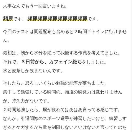
大事なんでもう一回言いますね。
頻尿
頻尿頻尿頻尿頻尿頻尿頻尿
です。
です。
今回のテストは問題配布も含めると２時間半トイレに行けませ
ん。
最初は、朝から水分を絶って我慢する作戦を考えてました。
それで、
３日前から、カフェイン絶ち
をしました。
水と麦茶しか飲まないんです。
そしたら、恐ろしいくらい勉強の能率が落ちました。
集中して勉強している瞬間の、頭脳の瞬発力は変わりません
が、持久力がないです。
２時間勉強したら、脳が疲れてはあはあ言ってる感じです。
なんか、引退間際のスポーツ選手が練習したいけど、練習しす
ぎるとケガするから量を制限しないといけないと言ってたのを