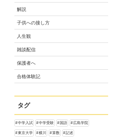
解説
子供への接し方
人生観
雑談配信
保護者へ
合格体験記
タグ
中学入試
中学受験
国語
広島学院
東京大学
横川
算数
記述