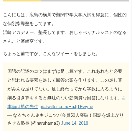
こんにちは、広島の横川で難関中学大学入試を得意に、個性的
な個別指導塾をしてます。
浜崎アカデミー、塾長してます、おしゃべりナルシストのなる
さんこと濱崎亨です。
ちょっと前ですが、こんなツイートをしました。
国語の記述のコツはまずは足し算です。これあれもと必要
と思われる要素を足して回答の案を作ります。この足し算
がみんな足りてない。足し終わってから字数に入るように
削る引き算をすると無駄のない筋肉質な回答になります。
#
本当は塾の先生
pic.twitter.com/HuJjTEwyne
— なるちゃん＠キジュツバ会員50人突破！国語を爆上がり
させる塾長 (@naruhama3)
June 14, 2018