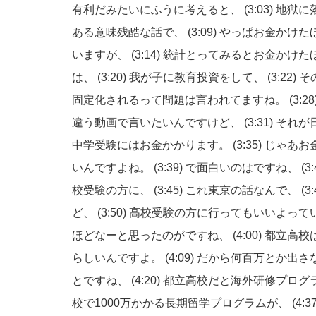
有利だみたいにふうに考えると、
(3:03)
地獄に
ある意味残酷な話で、
(3:09)
やっぱお金かけた
いますが、
(3:14)
統計とってみるとお金かけた
は、
(3:20)
我が子に教育投資をして、
(3:22)
そ
固定化されるって問題は言われてますね。
(3:28
違う動画で言いたいんですけど、
(3:31)
それが
中学受験にはお金かかります。
(3:35)
じゃあお
いんですよね。
(3:39)
で面白いのはですね、
(3
校受験の方に、
(3:45)
これ東京の話なんで、
(3
ど、
(3:50)
高校受験の方に行ってもいいよって
ほどなーと思ったのがですね、
(4:00)
都立高校
らしいんですよ。
(4:09)
だから何百万とか出さ
とですね、
(4:20)
都立高校だと海外研修プログ
校で1000万かかる長期留学プログラムが、
(4:3