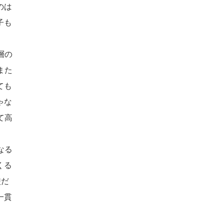
のは
子も
層の
また
ても
ゃな
て高
なる
くる
校だ
一貫