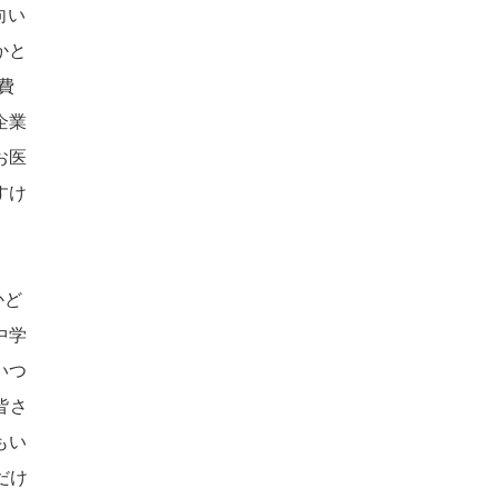
向い
かと
費
企業
お医
すけ
かど
中学
いつ
皆さ
もい
だけ