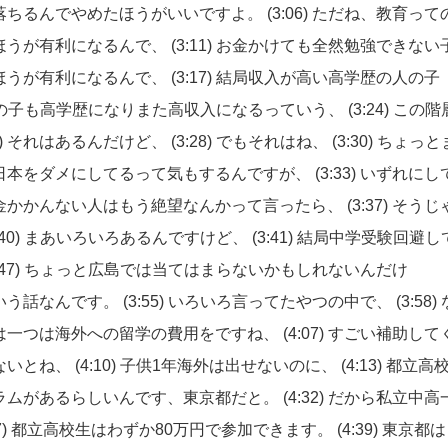
落ちるんでやめたほうがいいですよ。
(3:06)
ただね、教育って
ほうが有利になるんで、
(3:11)
お金かけても全然勉強できない
ほうが有利になるんで、
(3:17)
結局収入が高い高学歴の人の子
の子も高学歴になりまた高収入になるっていう、
(3:24)
この階
)
それはあるんだけど、
(3:28)
でもそれはね、
(3:30)
ちょっと
日本をダメにしてるって気もするんですが、
(3:33)
いずれにし
金かかんない人はもう絶望なんかって言ったら、
(3:37)
そうじ
:40)
まあいろいろあるんですけど、
(3:41)
結局中学受験回避し
:47)
ちょっと広島では当てはまらないかもしれないんだけ
いう話なんです。
(3:55)
いろいろ言ってたやつの中で、
(3:58)
は一つは海外への留学の費用をですね、
(4:07)
すごい補助して
ないとね、
(4:10)
子供1年海外は出せないのに、
(4:13)
都立高
ラムがあるらしいんです、東京都だと。
(4:32)
だから私立中高
7)
都立高校生はわずか80万円で参加できます。
(4:39)
東京都は