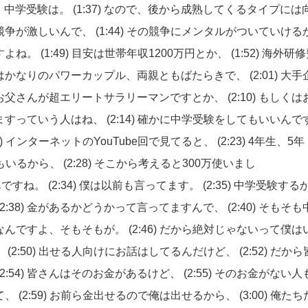
、中学受験は。
(1:37)
なので、後から成熟してくるタイプには
競争が激しいんで、
(1:44)
その競争にメンタルがついていける
すよね。
(1:49)
目安は世帯年収1200万円とか、
(1:52)
海外研修
はかなりのパワーカップル、両親ともばたらきで、
(2:01)
大手
お父さんが超エリートサラリーマンですとか、
(2:10)
もしくは
ますっていう人はね、
(2:14)
確かに中学受験をしてもいいんで
9)
インターネットのYouTube回で見てると、
(2:23)
4年生、5年
もいるから、
(2:28)
そこから考えると300万使いまし
んですね。
(2:34)
僕は以前も言ってます。
(2:35)
中学受験する
(2:38)
金があるかどうかって言ってますんで、
(2:40)
そもそも
なんですよ、そもそもが。
(2:46)
だから絶対じゃないって僕は
、
(2:50)
出せる人向けにお話はしてるんだけど、
(2:52)
だから
(2:54)
皆さんはそのお金があるけど、
(2:55)
そのお金がない人
て、
(2:59)
お前ら金出せるので俺は出せるから、
(3:00)
俺たち