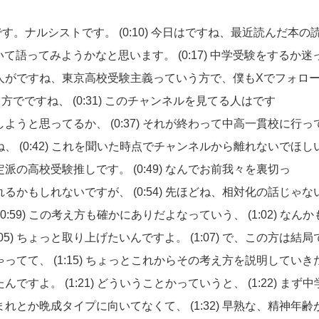
です。ナルシストです。
(0:10)
今日はですね、最近読んだ本の
いて語ってみようかなと思います。
(0:17)
中学受験をするか迷
人がですね、東京高校受験主義っていう方で、僕もXでフォロ
る方でですね、
(0:31)
このチャンネルを見てる人はです
しようと思ってるか、
(0:37)
それが終わって中高一貫校に行っ
ね、
(0:42)
これを聞いた時点でチャンネルから離れないでほし
定派の高校受験推しです。
(0:49)
なんでお前我々を裏切っ
れるかもしれないですが、
(0:54)
先ほどね、相対化の話じゃな
(0:59)
この考え方も確かにありだよなっていう、
(1:02)
なんか
:05)
ちょっと取り上げたいんですよ。
(1:07)
で、この方は結局
ゃってて、
(1:15)
ちょっとこれからその考え方を説明していき
たんですよ。
(1:21)
どういうことかっていうと、
(1:22)
まず中
まれとか晩成タイプに向いてなくて、
(1:32)
早熟な、精神年齢