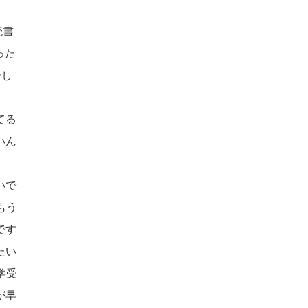
読書
った
ーし
てる
いん
いで
もう
です
たい
学受
が早