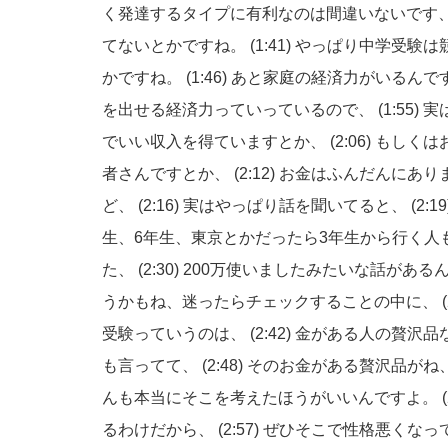
く発達するタイプに有利なのは間違いないです
てないとかですね。
(1:41)
やっぱり中学受験は
かですね。
(1:46)
あと家庭の経済力がいるんで
を出せる経済力っていっているので、
(1:55)
実
でいい収入を得ていますとか、
(2:06)
もしくは
者さんですとか、
(2:12)
お金はふんだんにあり
ど、
(2:16)
実はやっぱり話を聞いてると、
(2:1
生、6年生、東京とかだったら3年生から行く人
た、
(2:30)
200万使いましたみたいな話がある
うかもね、迷ったらチェックすることの中に、
受験っていうのは、
(2:42)
金がある人の贅沢品
も言ってて、
(2:48)
そのお金がある贅沢品がね
んも本当にそこを考えたほうがいいんですよ。
るわけだから、
(2:57)
ぜひそこで性格悪くなっ