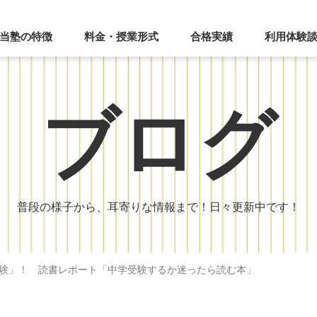
当塾の特徴
料金・授業形式
合格実績
利用体験
ブログ
普段の様子から、耳寄りな情報まで！日々更新中です！
験」！ 読書レポート「中学受験するか迷ったら読む本」