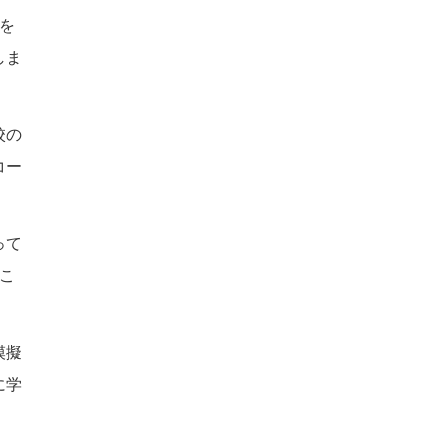
を
しま
校の
コー
って
こ
模擬
に学