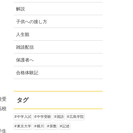
解説
子供への接し方
人生観
雑談配信
保護者へ
合格体験記
校受
タグ
高校
中学入試
中学受験
国語
広島学院
東京大学
横川
算数
記述
学生