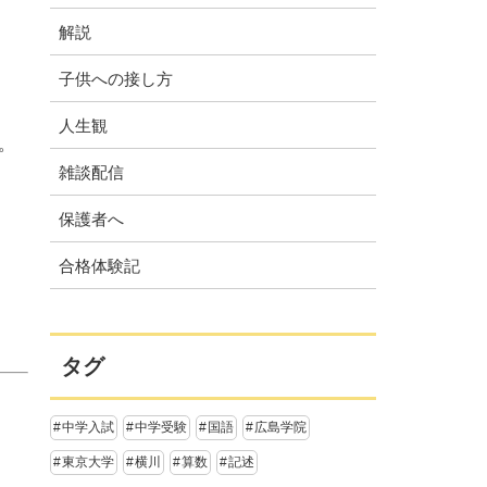
解説
子供への接し方
人生観
。
雑談配信
保護者へ
合格体験記
タグ
中学入試
中学受験
国語
広島学院
東京大学
横川
算数
記述