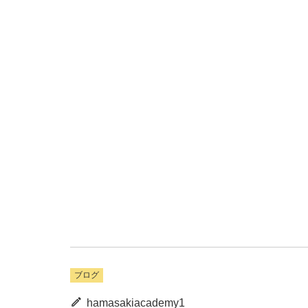
ブログ
hamasakiacademy1