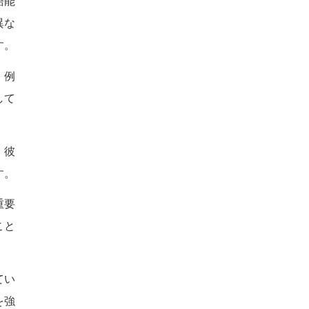
語能
異な
す。
。例
して
。彼
す。
重要
こと
てい
を強