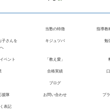
当塾の特徴
指導教
お子さんを
キジュツバ
勉
へ
イベント
「教え愛」
業
合格実績
ブログ
応援隊
お問い合わせ
プ
く表記