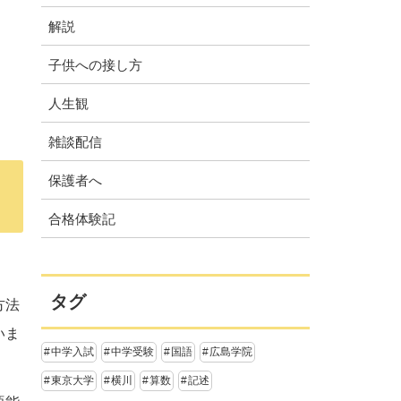
解説
子供への接し方
人生観
雑談配信
保護者へ
合格体験記
タグ
方法
いま
中学入試
中学受験
国語
広島学院
東京大学
横川
算数
記述