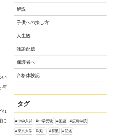
解説
子供への接し方
人生観
雑談配信
保護者へ
合格体験記
つい
を与
タグ
ぞれ
権に
中学入試
中学受験
国語
広島学院
東京大学
横川
算数
記述