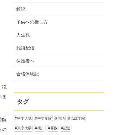
解説
子供への接し方
人生観
雑談配信
保護者へ
合格体験記
く説
いま
タグ
中学入試
中学受験
国語
広島学院
理解
東京大学
横川
算数
記述
らの