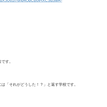
pQLScdX5U61I76hp4OpCB0fHXCSdSwR-
口です。
には「それがどうした！？」と返す学校です。