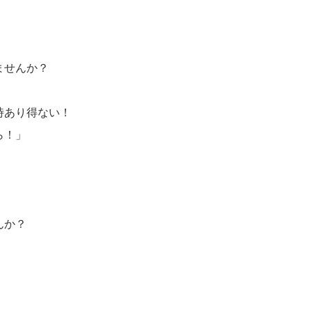
ませんか？
時あり得ない！
ら！」
んか？