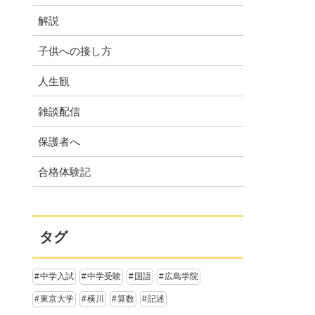
解説
子供への接し方
人生観
雑談配信
保護者へ
合格体験記
タグ
中学入試
中学受験
国語
広島学院
東京大学
横川
算数
記述