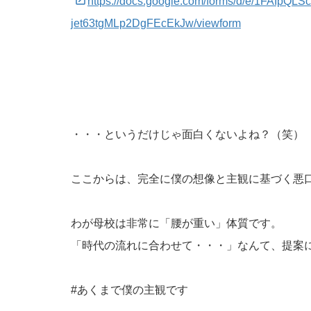
https://docs.google.com/forms/d/e/1FAI
jet63tgMLp2DgFEcEkJw/viewform
・・・というだけじゃ面白くないよね？（笑）
ここからは、完全に僕の想像と主観に基づく悪
わが母校は非常に「腰が重い」体質です。
「時代の流れに合わせて・・・」なんて、提案
#あくまで僕の主観です