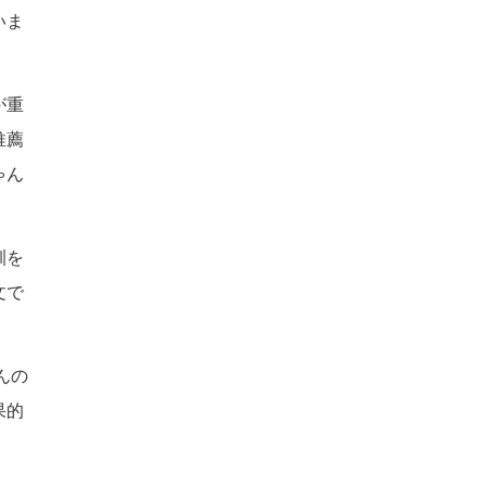
いま
が重
推薦
ゃん
訓を
文で
んの
果的