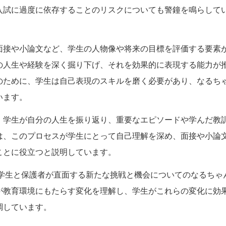
入試に過度に依存することのリスクについても警鐘を鳴らして
面接や小論文など、学生の人物像や将来の目標を評価する要素
の人生や経験を深く掘り下げ、それを効果的に表現する能力が
のために、学生は自己表現のスキルを磨く必要があり、なるち
います。
、学生が自分の人生を振り返り、重要なエピソードや学んだ教
は、このプロセスが学生にとって自己理解を深め、面接や小論
ことに役立つと説明しています。
、学生と保護者が直面する新たな挑戦と機会についてのなるちゃ
が教育環境にもたらす変化を理解し、学生がこれらの変化に効
調しています。