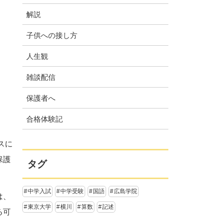
解説
子供への接し方
人生観
雑談配信
保護者へ
合格体験記
スに
保護
タグ
中学入試
中学受験
国語
広島学院
は、
東京大学
横川
算数
記述
る可