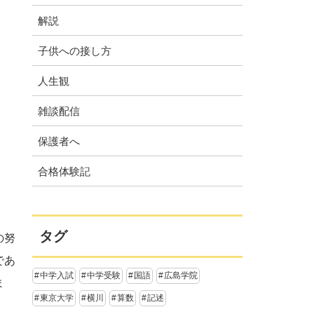
解説
子供への接し方
人生観
雑談配信
保護者へ
合格体験記
タグ
の努
であ
中学入試
中学受験
国語
広島学院
ま
東京大学
横川
算数
記述