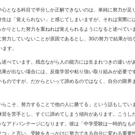
中心となる科目で半分しか正解できないのは、単純に努力が足
験生は「覚えられない」と感じてしまいますが、それは実際に
っかりとした努力を重ねれば覚えられるようになると述べてい
に努力していないことが原因であるとし、30の努力で結果が出
います。
も述べています。残念ながら人の能力には生まれつきの違いが
結果が出ない場合には、反復学習や粘り強い取り組みが必要で
いものですが、だからといって諦めるのではなく、自分の限界
からこそ、努力することで他の人に勝てる」という話もしてい
練習を苦手とし、すぐに諦めてしまう傾向があります。こうし
きなアドバンテージになります。彼は「中学受験は一時的なも
立つ」と言い、受験をきっかけに努力できる自分に変わる重要