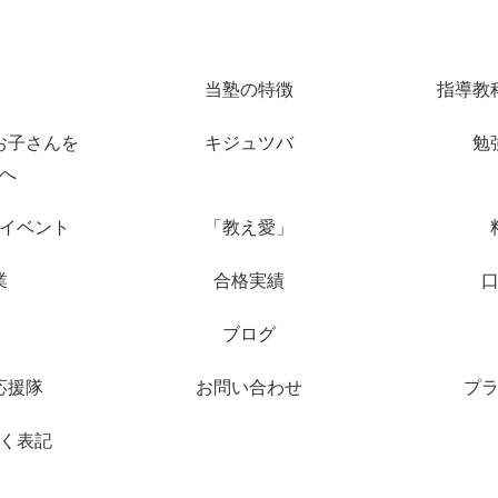
当塾の特徴
指導教
お子さんを
キジュツバ
勉
へ
イベント
「教え愛」
業
合格実績
ブログ
応援隊
お問い合わせ
プ
く表記