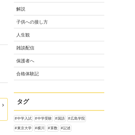
解説
子供への接し方
人生観
雑談配信
保護者へ
合格体験記
タグ
中学入試
中学受験
国語
広島学院
東京大学
横川
算数
記述