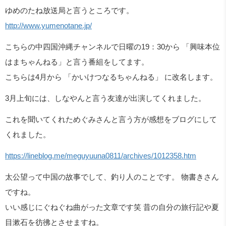
ゆめのたね放送局と言うところです。
http://www.yumenotane.jp/
こちらの中四国沖縄チャンネルで日曜の19：30から 「興味本位
はまちゃんねる」と言う番組をしてます。
こちらは4月から 「かいけつなるちゃんねる」 に改名します。
3月上旬には、しなやんと言う友達が出演してくれました。
これを聞いてくれためぐみさんと言う方が感想をブログにして
くれました。
https://lineblog.me/meguyuuna0811/archives/1012358.htm
太公望って中国の故事でして、釣り人のことです。 物書きさん
ですね。
いい感じにぐねぐね曲がった文章です笑 昔の自分の旅行記や夏
目漱石を彷彿とさせますね。