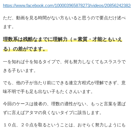
https://www.facebook.com/100003965878273/videos/20856242382
ただ、動画を見る時間がない方もいると思うので要点だけ述べ
ます。
理数系は残酷なまでに理解力（＝素質・才能ともいえ
る）の差がでます。
一を知れば十を知るタイプで、何も努力しなくてもスラスラで
きる子もいます。
でも、他の子が当たり前にできる連立方程式が理解できず、意
味不明で手も足も出ない子もたくさんいます。
今回のケースは後者の、理数の適性がない、もっと言葉を選ば
ずに言えばアタマの良くないタイプに該当します。
１０点、２０点を取るということは、おそらく努力しようにも