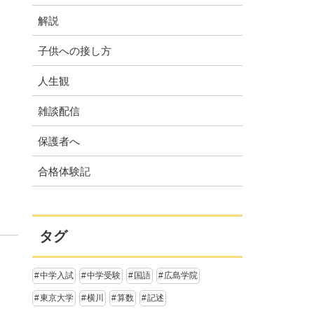
解説
子供への接し方
人生観
雑談配信
保護者へ
合格体験記
タグ
中学入試
中学受験
国語
広島学院
東京大学
横川
算数
記述