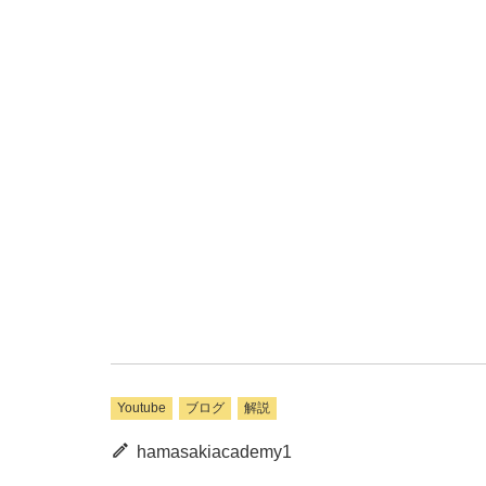
Youtube
ブログ
解説
hamasakiacademy1