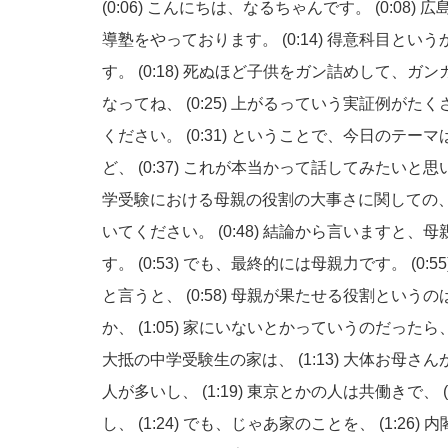
(0:06)
こんにちは、なるちゃんです。
(0:08)
広
導塾
をやっております。
(0:14)
得意科目という
す。
(0:18)
死ぬほど子供をガン詰めして、ガン
なってね、
(0:25)
上がるっていう実証例がたく
ください。
(0:31)
ということで、今日のテーマ
ど、
(0:37)
これが本当かって話してみたいと思
学受験における母親の役割の大事さに関しての
いてください。
(0:48)
結論から言いますと、母
す。
(0:53)
でも、最終的には母親力です。
(0:5
と言うと、
(0:58)
母親が果たせる役割というの
か、
(1:05)
家にいないとかっていうのだったら
大抵の中学受験生の家は、
(1:13)
大体お母さん
人が多いし、
(1:19)
東京とかの人は共働きで、
し、
(1:24)
でも、じゃあ家のことを、
(1:26)
内