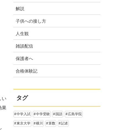
解説
子供への接し方
人生観
雑談配信
保護者へ
合格体験記
タグ
しい
効果
中学入試
中学受験
国語
広島学院
東京大学
横川
算数
記述