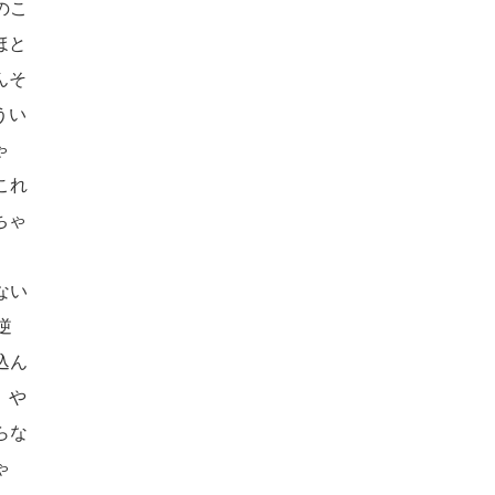
のこ
ほと
んそ
うい
ゃ
これ
ちゃ
ない
逆
込ん
、や
らな
ゃ