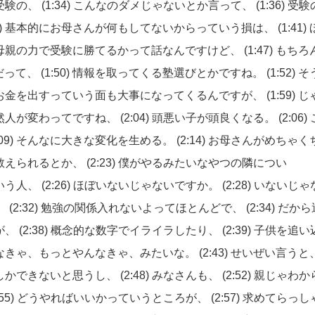
受験の、
(1:34)
こんなのダメじゃないとか言って、
(1:36)
受験
)
基本的にお母さんが何もしてないからっていう損は、
(1:41)
母親の力で受験に勝てるかって話なんですけど、
(1:47)
もちろ
だって、
(1:50)
情報を取ってくる塾選びとかですね。
(1:52)
そ
お金を出すっていう面も大事になってくるんですが、
(1:59)
じ
然人が変わってですね、
(2:04)
頭悪い子が頭良くなる。
(2:06)
:09)
そんなに大きな変化を生める。
(2:14)
お母さんがめちゃく
教えられるとか、
(2:23)
僕がやるみたいなやつの隣につい
いう人、
(2:26)
ほぼいないじゃないですか。
(2:28)
いないじゃ
、
(2:32)
勉強の関係入れないよってほとんどで、
(2:34)
だから
が、
(2:38)
概念的な数字でイライラしたり、
(2:39)
子供を追い
なきゃ、もっとやんなきゃ、みたいな。
(2:43)
せいぜい言うと
しかできないと思うし、
(2:48)
みなさんも、
(2:52)
親じゃわか
:55)
どうやればいいかっていうところが、
(2:57)
求めてらっし