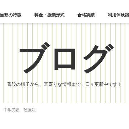
当塾の特徴
料金・授業形式
合格実績
利用体験
ブログ
普段の様子から、耳寄りな情報まで！日々更新中です！
 中学受験 勉強法