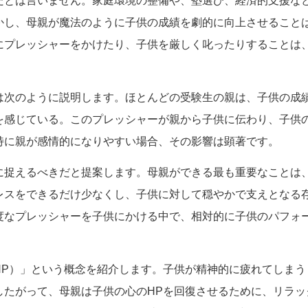
だとは言いません。家庭環境の整備や、塾選び、経済的支援な
かし、母親が魔法のように子供の成績を劇的に向上させること
にプレッシャーをかけたり、子供を厳しく叱ったりすることは
は次のように説明します。ほとんどの受験生の親は、子供の成
を感じている。このプレッシャーが親から子供に伝わり、子供
特に親が感情的になりやすい場合、その影響は顕著です。
に捉えるべきだと提案します。母親ができる最も重要なことは
レスをできるだけ少なくし、子供に対して穏やかで支えとなる
度なプレッシャーを子供にかける中で、相対的に子供のパフォ
HP）」という概念を紹介します。子供が精神的に疲れてしまう
したがって、母親は子供の心のHPを回復させるために、リラッ