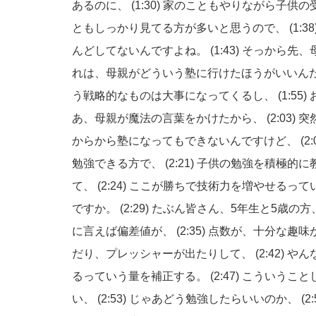
あるのに、
(1:30)
家のこともやりながら子供の
ともしっかり見てる方が多いと思うので、
(1:38
んどしてないんですよね。
(1:43)
そっから先、
れは、母親がどういう塾に行けたほうがいいん
う戦略的なものは大事になってくるし、
(1:55)
あ、母親が魔法の言葉をかけたから、
(2:03)
突
からから塾になってもできないんですけど、
(2
勉強できる方で、
(2:21)
子供の勉強を積極的に
て、
(2:24)
ここが勝ちで技術力を増やせるって
ですか。
(2:29)
たぶん皆さん、5年生と5歳の方
に言えば偏差値が、
(2:35)
点数が、十分な趣味
だり、プレッシャーが出たりして、
(2:42)
やん
るっていう量を補正する。
(2:47)
こういうこと
い、
(2:53)
じゃあどう勉強したらいいのか、
(2