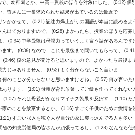
島で、幼稚園とか、中高一貫校のほうを対象にした、
(0:12) 
か、皆さんに一番求められた結果が出ているのは最近で
ガンかかせて、
(0:21) 記述力
爆上がりの国語が本当に読めるよ
さん出ておりますので、
(0:28)
よかったら、授業のほうを応募
は、
(0:34)
中学受験は母親力っていうよく言う話があるんです
います。
(0:39)
なので、これを最後まで聞いてもらって、
(0:4
、
(0:46)
僕の意見が聞けると思いますので、よかったら最後ま
親力じゃありません。
(0:52)
よく分からないこと言いま
5)
何のことか分からないと思いますけどね。
(0:57)
何が言いた
はあります。
(1:01)
母親が育児放棄してご飯も作ってくれない
、
(1:07)
それは母親がかなりマイナス効果を及ぼす。
(1:10)
た
が家のことを放棄するとか、
(1:16)
すごく子供のために愛情を
(1:21)
すごい収入を稼ぐ人が自分の家に突っ込んでる人も多い
閣省の知恵労働局の皆さんが頑張ってるし、
(1:28)
なんなら仕