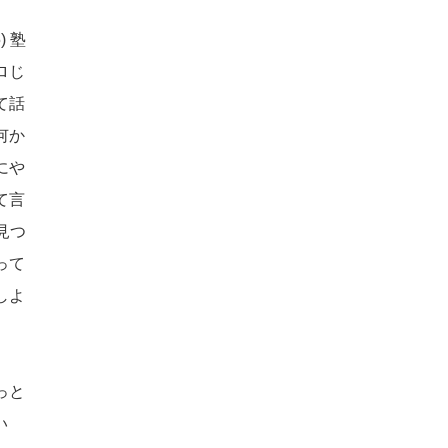
5)
塾
ロじ
て話
何か
にや
て言
見つ
って
しよ
っと
い