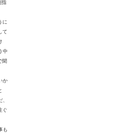
個別指
うに
して
け
1)
中
で聞
いか
と
だ、
注ぐ
事も