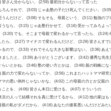
8)
皆さん分からない。
(2:59)
最初分からないって言った
ちろんそれで、
(3:03)
じゃあ塾の子だけ死んでください。
(3:0
思うんだけど、
(3:08)
そもそも、母親という、
(3:11)
勉強のプ
言うなら、
(3:15)
じゃあ塾行かせて、
(3:16)
受かってみろよっ
、
(3:20)
でも、そこまで母親で変わるかって言ったら、
(3:24)
したら、
(3:27)
マイナスで変わるんだけど、
(3:29)
皆さんすで
ゃるので、
(3:33)
それでそんな大きな影響はない。
(3:36)
あえ
きましたと、
(3:39)
ありがとうございます。
(3:42)
優秀な先生
ぐらいとかね、
(3:46)
塾の使い方とかは、
(3:48)
親の戦略にな
2)
親の力で変わらないってか、
(3:56)
これまたハットママ研究
ママの悪い例外じゃないかな。
(4:02)
この母親の力とか父親の
うことを、
(4:06)
皆さん本日に受ける。
(4:07)
そういうの
東京の人って結構それを真に受けてるから、
(4:12)
他の家はも
母親の私がダメだから、
(4:16)
あなたの接客悪いんだけどみた