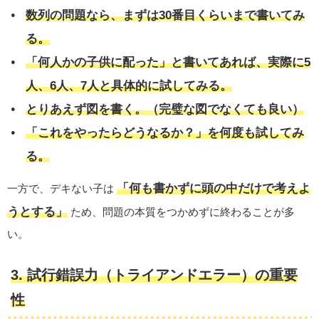
数列の問題なら、まずは30番目くらいまで書いてみ
る。
「何人かの子供に配った」と書いてあれば、実際に5
人、6人、7人と具体的に試してみる。
とりあえず図を書く。（完璧な図でなくても良い）
「これをやったらどうなるか？」を何度も試してみ
る。
「何も書かずに頭の中だけで考えよ
一方で、デキない子は
うとする」
ため、問題の本質をつかめずに終わることが多
い。
3. 試行錯誤力（トライアンドエラー）の重要
性