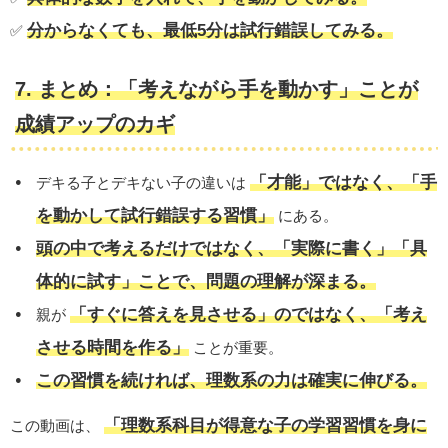
分からなくても、最低5分は試行錯誤してみる。
✅
7. まとめ：「考えながら手を動かす」ことが
成績アップのカギ
「才能」ではなく、「手
デキる子とデキない子の違いは
を動かして試行錯誤する習慣」
にある。
頭の中で考えるだけではなく、「実際に書く」「具
体的に試す」ことで、問題の理解が深まる。
「すぐに答えを見させる」のではなく、「考え
親が
させる時間を作る」
ことが重要。
この習慣を続ければ、理数系の力は確実に伸びる。
「理数系科目が得意な子の学習習慣を身に
この動画は、