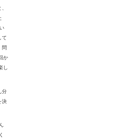
と、
た
い
して
、問
回か
楽し
ん分
を決
ん
く