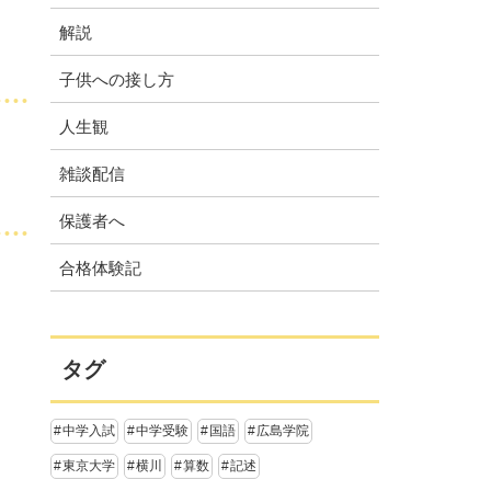
解説
子供への接し方
人生観
雑談配信
保護者へ
合格体験記
タグ
中学入試
中学受験
国語
広島学院
東京大学
横川
算数
記述