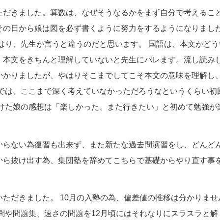
ただきました。算数は、なぜそうなるかをまず自分で考えるこ
その日から娘は図を必ず書くように努力をするようになりまし
はり、先生が言うと違うのだと思います。 国語は、本文がどう
。本文をきちんと理解していないと先生にバレます。流し読み
かかりましたが、やはりそこまでしてこそ本文の意味を理解し
塾では、ここまで深く考えていなかっただろうなというくらい初
受けた娘の感想は「楽しかった、また行きたい」と初めて勉強が
からない為復習も出来ず、また新たな過去問演習をし、どんど
から抜け出す為、集団塾を辞めてこちらで基礎からやり直す事
ただきました。 10月の入塾の為、偏差値の推移は分かりませ
問や問題集、速さの問題を12月頃にはそれなりにスラスラと解