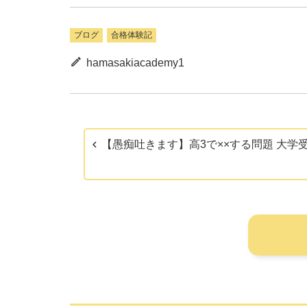
ブログ
合格体験記
hamasakiacademy1
【愚痴吐きます】高3で××する問題 大学