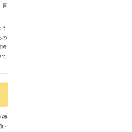
、図
よう
らの
濱崎
りで
の事
聞い