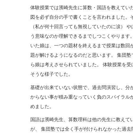
体験授業では濱崎先生に算数・国語を教えてい
図を必ず自分の手で書くことを言われました。
（私が何十回言っても無視していたのに涙） や
う意味なのか理解できるまでしつこくやります
いた娘は、一つの題材を終えるまで授業は数回
題が解けるようになるのだと思います。 集団
ら娘は考えさせられていました。 体験授業を
そうな様子でした。
基礎が出来ていない状態で、過去問演習し、分
からない事が積み重なっていく負のスパイラル
めました。
国語は濱崎先生、算数理科は他の先生に教えてい
が、 集団塾では全く手が付けられなかった過去