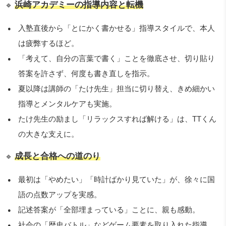
浜崎アカデミーの指導内容と転機
🔹
入塾直後から「とにかく書かせる」指導スタイルで、本人
は疲弊するほど。
「考えて、自分の言葉で書く」ことを徹底させ、切り貼り
答案を許さず、何度も書き直しを指示。
夏以降は講師の「たけ先生」担当に切り替え、きめ細かい
指導とメンタルケアも実施。
たけ先生の励まし「リラックスすれば解ける」は、TTくん
の大きな支えに。
成長と合格への道のり
🔹
最初は「やめたい」「時計ばかり見ていた」が、徐々に国
語の点数アップを実感。
記述答案が「全部埋まっている」ことに、親も感動。
社会の「歴史バトル」などゲーム要素を取り入れた指導