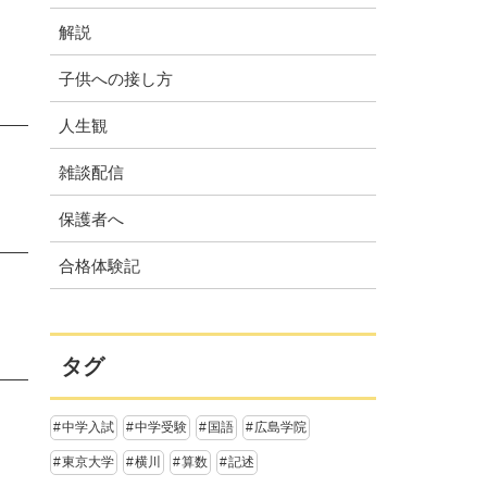
解説
子供への接し方
人生観
雑談配信
保護者へ
合格体験記
タグ
中学入試
中学受験
国語
広島学院
東京大学
横川
算数
記述