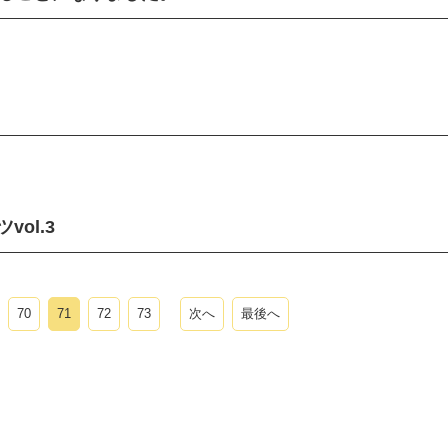
ol.3
70
71
72
73
次へ
最後へ