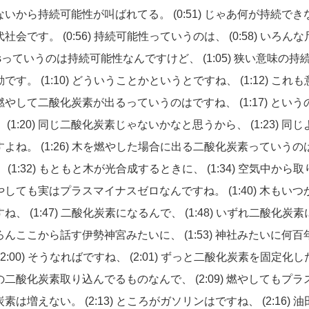
ないから持続可能性が叫ばれてる。
(0:51)
じゃあ何が持続でき
代社会です。
(0:56)
持続可能性っていうのは、
(0:58)
いろんな
Gsっていうのは持続可能性なんですけど、
(1:05)
狭い意味の持
動です。
(1:10)
どういうことかというとですね、
(1:12)
これも
燃やして二酸化炭素が出るっていうのはですね、
(1:17)
という
、
(1:20)
同じ二酸化炭素じゃないかなと思うから、
(1:23)
同じ
すよね。
(1:26)
木を燃やした場合に出る二酸化炭素っていうの
、
(1:32)
もともと木が光合成するときに、
(1:34)
空気中から取
やしても実はプラスマイナスゼロなんですね。
(1:40)
木もいつ
すね、
(1:47)
二酸化炭素になるんで、
(1:48)
いずれ二酸化炭素
ろんここから話す伊勢神宮みたいに、
(1:53)
神社みたいに何百
(2:00)
そうなればですね、
(2:01)
ずっと二酸化炭素を固定化し
の二酸化炭素取り込んでるものなんで、
(2:09)
燃やしてもプラ
炭素は増えない。
(2:13)
ところがガソリンはですね、
(2:16)
油