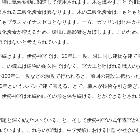
、特に気候変動に関連して使用されます。木を燃やすことで排
出される二酸化炭素は異なります。木の二酸化炭素は、もとも
てもプラスマイナスゼロとなります。一方、ガソリンは地中か
酸化炭素が増えるため、環境に悪影響を及ぼします。このため
能ではないと考えられています。
が続きます。伊勢神宮では、20年に一度、隣に同じ建物を建て
。この儀式は建物の耐久性ではなく、宮大工と呼ばれる職人の
100年に一度などの頻度で行われると、前回の建設に携わっ
20年というスパンで建て替えることで、職人が技術を引き継ぎ
、伊勢神宮は永続的にその形を保ち続けることができるとされ
問題と深く結びついていること、そして伊勢神宮の式年遷宮が
れています。これらの知識は、中学受験における国語や社会の