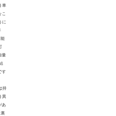
8)
車
をこ
うに
年
可能
可
加量
結
です
は持
1)
異
があ
は裏