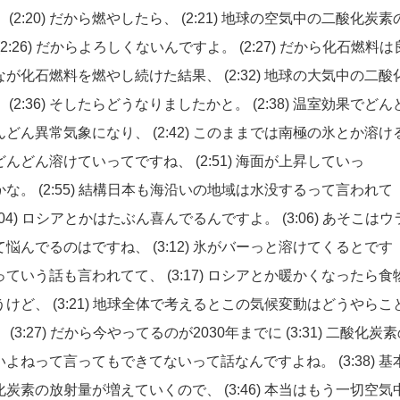
。
(2:20)
だから燃やしたら、
(2:21)
地球の空気中の二酸化炭素
(2:26)
だからよろしくないんですよ。
(2:27)
だから化石燃料は
なが化石燃料を燃やし続けた結果、
(2:32)
地球の大気中の二酸
。
(2:36)
そしたらどうなりましたかと。
(2:38)
温室効果でどん
んどん異常気象になり、
(2:42)
このままでは南極の氷とか溶け
どんどん溶けていってですね、
(2:51)
海面が上昇していっ
かな。
(2:55)
結構日本も海沿いの地域は水没するって言われて
:04)
ロシアとかはたぶん喜んでるんですよ。
(3:06)
あそこはウ
て悩んでるのはですね、
(3:12)
氷がバーっと溶けてくるとです
っていう話も言われてて、
(3:17)
ロシアとか暖かくなったら食
うけど、
(3:21)
地球全体で考えるとこの気候変動はどうやらこ
。
(3:27)
だから今やってるのが2030年までに
(3:31)
二酸化炭素
いよねって言ってもできてないって話なんですよね。
(3:38)
基
化炭素の放射量が増えていくので、
(3:46)
本当はもう一切空気