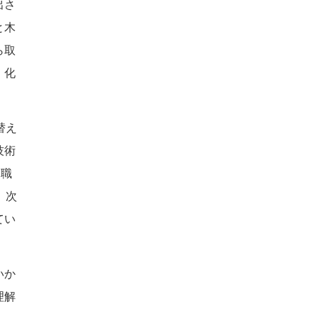
出さ
と木
ら取
、化
替え
技術
た職
、次
てい
いか
理解