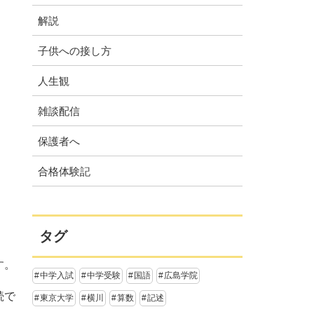
解説
子供への接し方
人生観
雑談配信
保護者へ
合格体験記
タグ
す。
中学入試
中学受験
国語
広島学院
続で
東京大学
横川
算数
記述