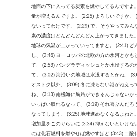
地面の下に入ってる炭素を燃やしてるんですよ
量が増えるんですよ。
(2:25)
よろしいですか。
ないってわけです。
(2:29)
で、そうやってみん
素の濃度はどんどんどんどん上がってきました
地球の気温が上がっていってますと。
(2:41)
ど
し、
(2:46)
ヨーロッパの北欧の方の氷河とかも
て、
(2:53)
バングラディッシュとか水没するの
て、
(3:02)
海沿いの地域は水没するとかね。
(3
オストク以外、
(3:09)
冬に凍らない港がねえっ
ね、
(3:13)
南極海に航路ができるんじゃないか
いっぱい取れるなって、
(3:19)
それ喜ぶんだろ
なってしまう。
(3:25)
地球進めなくなるよねと
増加量をこのぐらいに
(3:34)
抑えないといけな
には化石燃料を燃やせば燃やすほど
(3:43)
二酸