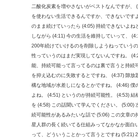
二酸化炭素を増やさないがベストなんですが、
を使わない生活できるんですか、できないです
のまま続けていったら
(4:05)
持続できないよね
しながら
(4:11)
今の生活を維持していって、
(4
200年続けていけるのを削除しようねっていう
性っていうのはまだ実現してないんですね。
(4
能、持続可能って言ってるのは裏で言うと持続
を抑え込むのに失敗するとですね、
(4:37)
隙放
構な地域が水差しになるとかですね。
(4:46)
僕
よね。
(4:51)
というのが持続可能性。
(4:53)
結
を
(4:58)
この話聞いて学んでください。
(5:00)
続可能性があるみたいな話で
(5:06)
この文章の
星人群の長く続いてる仕組みってなかなか面白
って、どういうことかって言うとですね
(5:21)