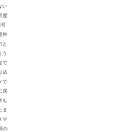
ない
尺度
続可
意外
のと
よう
はで
り込
かで
に戻
年も
たま
スマ
田の