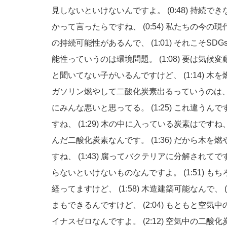
見しないといけないんですよ。
(0:48)
持続でき
かって言ったらですね、
(0:54)
私たちの今の現
の持続可能性があるんで、
(1:01)
それこそSD
能性っていうのは環境問題。
(1:08)
要は気候変
と聞いてない子がいるんですけど、
(1:14)
木を
ガソリン燃やして二酸化炭素出るっていうのは
にみんな悪いと思ってる。
(1:25)
これ違うんで
すね、
(1:29)
木の中に入っている炭素はですね
んだ二酸化炭素なんです。
(1:36)
だから木を燃
すね、
(1:43)
腐ってバクテリアに分解されてで
らないといけないものなんですよ。
(1:51)
もち
経ってますけど、
(1:58)
木造建築可能なんで、
まもできるんですけど、
(2:04)
もともと空気中
イナスゼロなんですよ。
(2:12)
空気中の二酸化