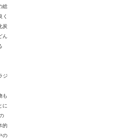
の総
良く
化炭
どん
る
ラジ
物も
とに
の
本的
中の