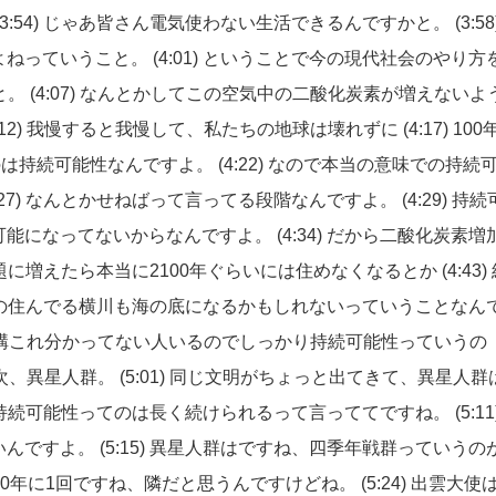
(3:54)
じゃあ皆さん電気使わない生活できるんですかと。
(3:5
よねっていうこと。
(4:01)
ということで今の現代社会のやり方
と。
(4:07)
なんとかしてこの空気中の二酸化炭素が増えないよ
:12)
我慢すると我慢して、私たちの地球は壊れずに
(4:17)
100
のは持続可能性なんですよ。
(4:22)
なので本当の意味での持続
:27)
なんとかせねばって言ってる段階なんですよ。
(4:29)
持続
可能になってないからなんですよ。
(4:34)
だから二酸化炭素増
題に増えたら本当に2100年ぐらいには住めなくなるとか
(4:43)
の住んでる横川も海の底になるかもしれないっていうことなん
構これ分かってない人いるのでしっかり持続可能性っていうの
次、異星人群。
(5:01)
同じ文明がちょっと出てきて、異星人群
持続可能性ってのは長く続けられるって言っててですね。
(5:1
いんですよ。
(5:15)
異星人群はですね、四季年戦群っていうの
20年に1回ですね、隣だと思うんですけどね。
(5:24)
出雲大使