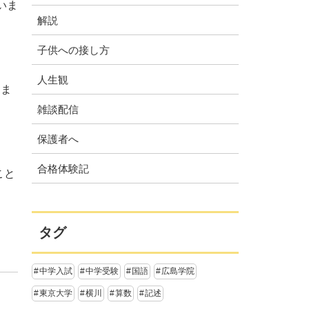
いま
解説
子供への接し方
人生観
しま
雑談配信
保護者へ
合格体験記
こと
タグ
中学入試
中学受験
国語
広島学院
東京大学
横川
算数
記述