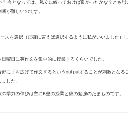
か？ 今となっては、私立に絞っておけば良かったかな？とも思
判断が難しいのです。
コースを選択（正確に言えば選択するように私がいいました）
う日曜日に英作文を集中的に授業するくらいでした。
に手を広げて作文するというout putすることが刺激となる
しました。
彼の学力の伸びは主にK塾の授業と彼の勉強のたまものです。