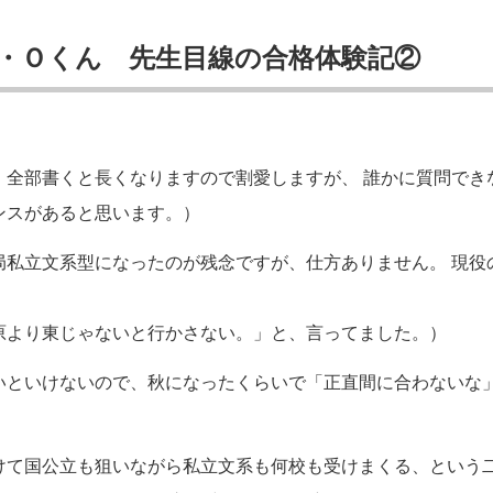
・Ｏくん 先生目線の合格体験記②
。全部書くと長くなりますので割愛しますが、 誰かに質問でき
ンスがあると思います。）
局私立文系型になったのが残念ですが、仕方ありません。 現役
原より東じゃないと行かさない。」と、言ってました。）
いといけないので、秋になったくらいで「正直間に合わないな
けて国公立も狙いながら私立文系も何校も受けまくる、という