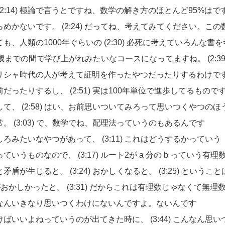
(2:14)
極論で言うとですね、数学の解き方のほとんど95%はで
らめかないです。
(2:24)
だってね、考えてみてください。この
も、人類の1000年ぐらいの
(2:30)
必死に考えていろんな書を
8歳までの間で学び上がれみたいなコースになってますね。
(2:3
リシャ時代の人が考えて証明を作ったやつだったりするわけで
前だったりするし、
(2:51)
実は100年単位で進歩してるもので
して、
(2:58)
はい、お前思いついてみろって思いつくやつのほ
常。
(3:03)
で、数学でね、配理法っていうのもあるんです
しろみたいなやつがあって、
(3:11)
これはどうするかっていう
っていうものなので、
(3:17)
ルート2が a 分の b っていう有理
と矛盾が生じると。
(3:24)
おかしくなると。
(3:25)
ということ
とがおかしかったと。
(3:31)
だからこれは有理数じゃなくて無理
なんいきなり思いつくわけにないんですよ。ないんです
けばいいよねっていうのが出てきた時に、
(3:44)
こんなん思い