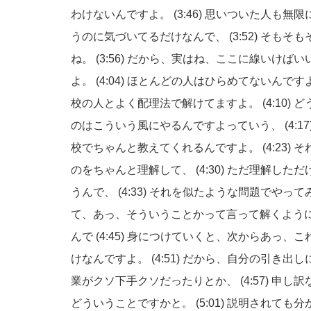
わけないんですよ。
(3:46)
思いついた人も無限
うのに気づいてるだけなんで、
(3:52)
そもそも
ね。
(3:56)
だから、実はね、ここに線いけばい
よ。
(4:04)
ほとんどの人はひらめてないんです
校の人とよく配理法で解けてますよ。
(4:10)
ど
のはこういう風にやるんですよっていう、
(4:17
校でちゃんと教えてくれるんですよ。
(4:23)
そ
のをちゃんと理解して、
(4:30)
ただ理解しただ
うんで、
(4:33)
それを似たような問題でやって
て、あっ、そういうことかって言って解くよう
んで
(4:45)
身につけていくと、次からあっ、こ
けなんですよ。
(4:51)
だから、自分の引き出し
業がクソ下手クソだったりとか、
(4:57)
申し訳
どういうことですかと。
(5:01)
説明されても分