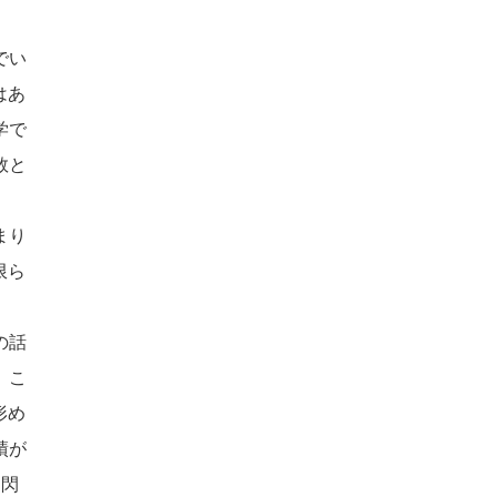
でい
はあ
学で
数と
まり
限ら
の話
。こ
形め
績が
、閃