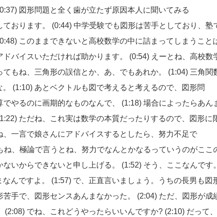
(0:37)
図形問題と全く歯が立たず原因本人に聞いてみる
しております。
(0:44)
中学受験でも図形は苦手としており、塾
(0:48)
このままできないと高校数学の中に詰まってしまうこと
アドバイスいただければ助かります。
(0:54)
えーとね、高校数
ってもね、三角形の誤信とか、あ、でもあれか。
(1:04)
三角関
な。
(1:10)
あとベクトルも図で考えると考えるので、図形問
算でやるのに画期的なものなんで、
(1:18)
場合によったらあん
(1:22)
ただね、これ実は数学の本質だったりするので、図形に
ね、一言で娘さんにアドバイスするとしたら、努力不足で
もね、極論で言うとね、努力でなんとかなるっていうのがここ
かないからできないと申し上げる。
(1:52)
そう、ここなんです
まなんですよ。
(1:57)
で、正直言いましょう。うちの長男も図
形苦手で、図形センスあんまなかった。
(2:04)
ただ、図形が成
。
(2:08)
でね、これどうやったらいいんですか?
(2:10)
だって