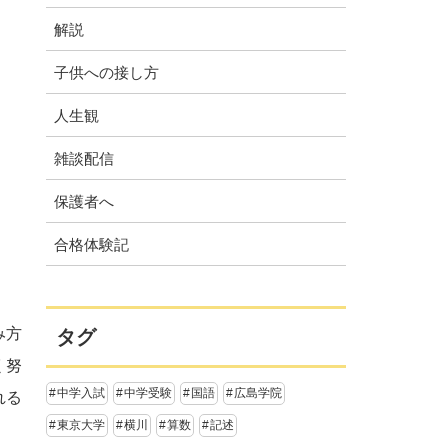
解説
子供への接し方
人生観
雑談配信
保護者へ
合格体験記
み方
タグ
く努
中学入試
中学受験
国語
広島学院
れる
東京大学
横川
算数
記述