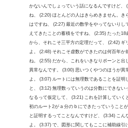
かないんでしょっていう話になるんですけど、
ね、
(2:20)
ほとんどの人はきらめきません。き
はですね、
(2:27)
最近の数学をやってないりして
えてきたことの蓄積をですね、
(2:35)
たった1
から、それこそ三平方の定理だって、
(2:42)
ギ
よ。
(2:48)
それこそ虚数ができたのは何百年か
ね。
(2:55)
だから、これをいきなりポーンと出
異常なんです。
(3:00)
思いつくやつのほうが異
よ。
(3:07)
ルートには無理数であることを証明
と、
(3:12)
無理数っていうのは分数にできない
なるって仮定して、
(3:21)
これを計算していく
初のルート2が a 分の b にできたっていうこ
と証明するってことなんですけど、
(3:34)
こん
よ。
(3:37)
で、図形に関してもここに補助線引