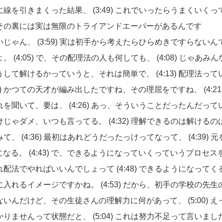
に線を引きまくった結果、
(3:49)
これでいったらうまくいくっ
その裏には実は無限のトライアンドエーパーがあるんです
いじゃん、
(3:59)
実は初手から考えたらひらめきですらないん
よ。
(4:05)
で、その配理法の人も何しても、
(4:08)
じゃあみん
うして解けるかっていうと、それは簡単で、
(4:13)
配理法って
)
かつての天才が編み出したですね、その理屈をですね、
(4:2
れを聞いて、要は、
(4:26)
あっ、そういうことだったんだって
けじゃダメ、いつも言ってる。
(4:32)
理解できるのは解けるの
みて、
(4:36)
最初はあれどうだったっけってなって、
(4:39)
元
になる。
(4:43)
で、できるようになっていくっていうプロセス
れ配法でやればいいんでしょって
(4:48)
できるようになってく
に入れるイメージですかね。
(4:53)
だから、初手の学校の先生
ないんだけど、その生徒さんの理解力に何があって、
(5:00)
え
かりませんって状態だと、
(5:04)
これは努力不足って言いまし