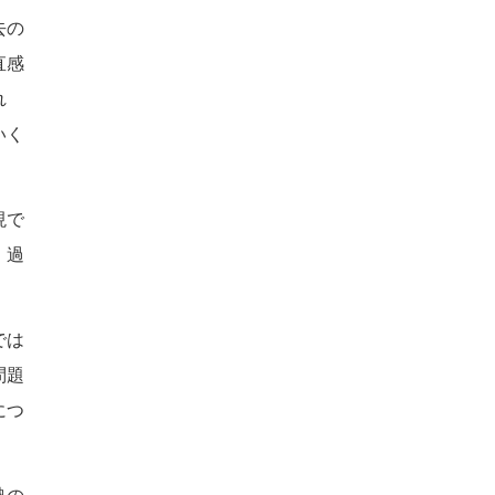
去の
直感
れ
いく
現で
、過
では
問題
につ