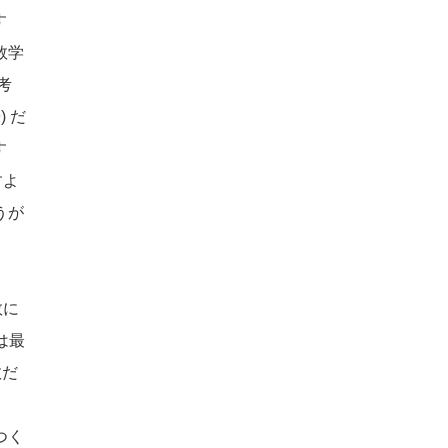
す
数学
考
9)
だ
す
すよ
うが
数に
は最
数だ
つく