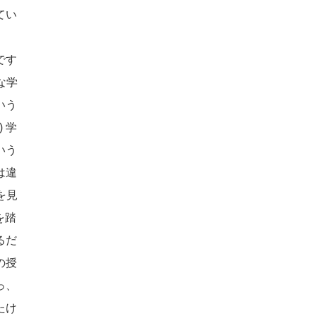
てい
です
な学
いう
1)
学
いう
は違
を見
を踏
るだ
の授
っ、
たけ