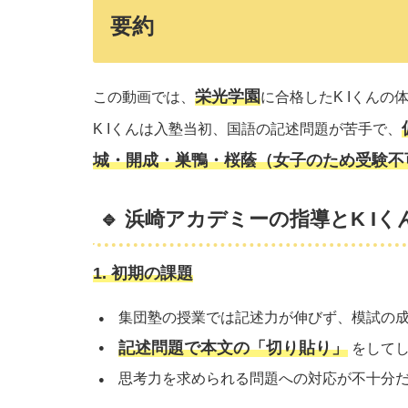
要約
栄光学園
この動画では、
に合格したK Iくん
K Iくんは入塾当初、国語の記述問題が苦手で、
城・開成・巣鴨・桜蔭（女子のため受験不
🔹 浜崎アカデミーの指導とK I
1. 初期の課題
集団塾の授業では記述力が伸びず、模試の
記述問題で本文の「切り貼り」
をしてし
思考力を求められる問題への対応が不十分