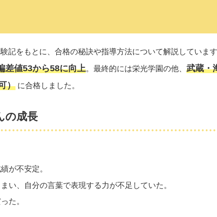
の体験記をもとに、合格の秘訣や指導方法について解説していま
偏差値53から58に向上
武蔵・
。最終的には栄光学園の他、
可）
に合格しました。
くんの成長
成績が不安定。
まい、自分の言葉で表現する力が不足していた。
だった。