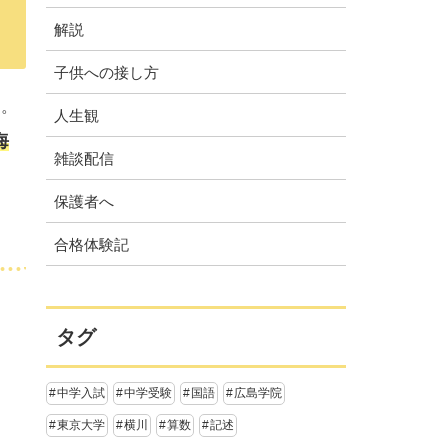
解説
子供への接し方
す。
人生観
海
雑談配信
保護者へ
合格体験記
タグ
中学入試
中学受験
国語
広島学院
東京大学
横川
算数
記述