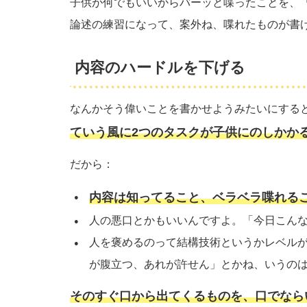
子供が何でもいいからバーッと喋ったことを、
論述の練習になって、案外ね、喋れたものが書
内容のハードルを下げる
なんかそう偉いことを書かせようみたいにする
ていう風に2つのタスクが子供にのしかか
だから：
内容は知ってること、ベラベラ喋れる
人の悪口とかもいいんですよ。「今日こん
人を褒めるのって結構技術というかレベル
が腹立つ、あれが許せん」とかね、いうの
そのすぐ口から出てくるものを、口でなら