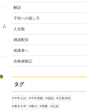
解説
子供への接し方
。人
人生観
雑談配信
保護者へ
合格体験記
。
伸
タグ
中学入試
中学受験
国語
広島学院
東京大学
横川
算数
記述