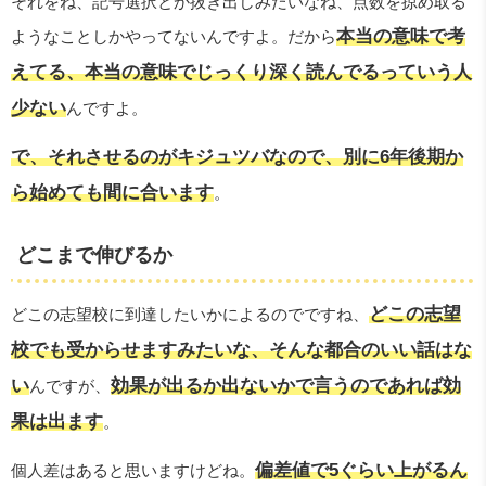
それをね、記号選択とか抜き出しみたいなね、点数を掠め取る
本当の意味で考
ようなことしかやってないんですよ。だから
えてる、本当の意味でじっくり深く読んでるっていう人
少ない
んですよ。
で、それさせるのがキジュツバなので、別に6年後期か
ら始めても間に合います
。
どこまで伸びるか
どこの志望
どこの志望校に到達したいかによるのでですね、
校でも受からせますみたいな、そんな都合のいい話はな
い
効果が出るか出ないかで言うのであれば効
んですが、
果は出ます
。
偏差値で5ぐらい上がるん
個人差はあると思いますけどね。