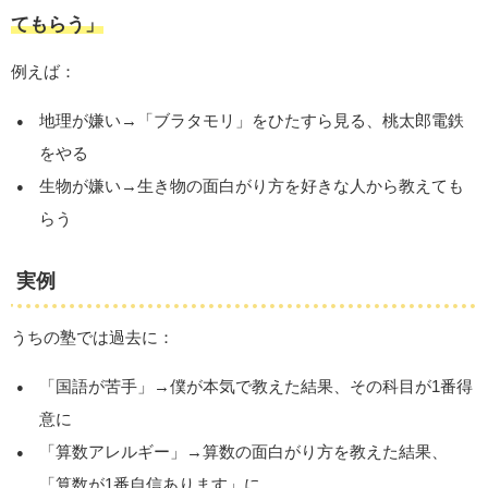
てもらう」
例えば：
地理が嫌い→「ブラタモリ」をひたすら見る、桃太郎電鉄
をやる
生物が嫌い→生き物の面白がり方を好きな人から教えても
らう
実例
うちの塾では過去に：
「国語が苦手」→僕が本気で教えた結果、その科目が1番得
意に
「算数アレルギー」→算数の面白がり方を教えた結果、
「算数が1番自信あります」に