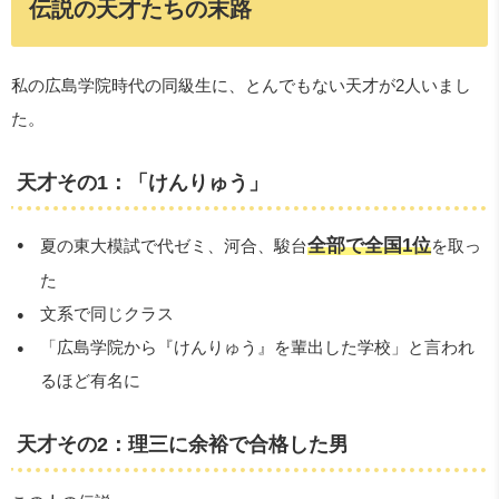
伝説の天才たちの末路
私の広島学院時代の同級生に、とんでもない天才が2人いまし
た。
天才その1：「けんりゅう」
全部で全国1位
夏の東大模試で代ゼミ、河合、駿台
を取っ
た
文系で同じクラス
「広島学院から『けんりゅう』を輩出した学校」と言われ
るほど有名に
天才その2：理三に余裕で合格した男