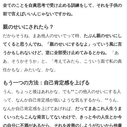
全てのことを自責思考で受け止める訓練をして、それを子供の
前で言えばいいんじゃないですかね。
親のせいにされたら？
だからそうね、まあ他人のせいでって時、
たぶん親のせいにし
てくると思うんでね、「親のせいにするなよ」っていう風に言
うかもしれないけど、逆に全部受け止めてみるとかね。
「あ
あ、そうかそうか」と。「考えてみたら、こういう面で私の責
任かもな」みたいな、かな。
もう一つの方法：自己肯定感を上げる
うん、ちょっと後はあれかな、でも**この他人のせいにする人
って、なんか自己肯定感が低いような気もするから、**うん、
なんか自己肯定感を上げてあげれば、
だってまあこれ人生うま
くいったらこんな発言してないわけで、きっと今の人生とか今
の自分に不満があるから、それを改善のしようがないから他責