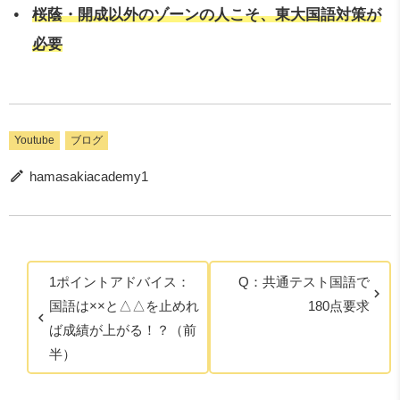
桜蔭・開成以外のゾーンの人こそ、東大国語対策が
必要
Youtube
ブログ
hamasakiacademy1
1ポイントアドバイス：
Q：共通テスト国語で
国語は××と△△を止めれ
180点要求
ば成績が上がる！？（前
半）