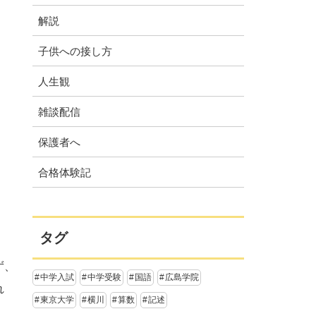
解説
子供への接し方
人生観
雑談配信
保護者へ
合格体験記
タグ
ず、
中学入試
中学受験
国語
広島学院
れ
東京大学
横川
算数
記述