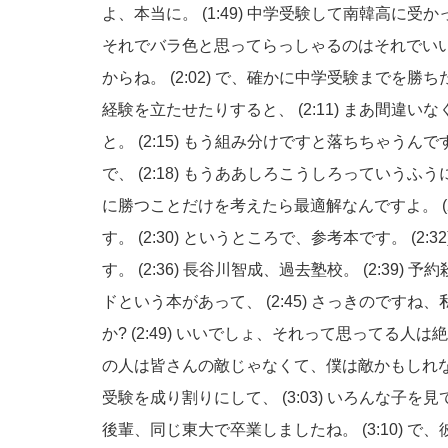
よ、本当に。
(1:49)
中学受験して南韓高に受か
それでバラ色と思ってらっしゃるのはそれでい
からね。
(2:02)
で、確かに中学受験までを勝ち
経験を立たせたりすると、
(2:11)
まあ間違いな
と。
(2:15)
もう組み分けですと落ちちゃうんで
で、
(2:18)
もうああしろこうしろっていうふう
に勝つことだけを考えたら最適解なんですよ。
す。
(2:30)
というところで、参考本です。
(2:3
す。
(2:36)
長谷川智成、過去塾校。
(2:39)
予約
ドという本があって、
(2:45)
さっきのですね、
か?
(2:49)
いいでしょ、それって思ってる人は絶
の人は皆さんの敵じゃなくて、僕は敵かもしれ
受験を成り割りにして、
(3:03)
いろんな子を見
後輩、同じ東大で卒業しましたね。
(3:10)
で、