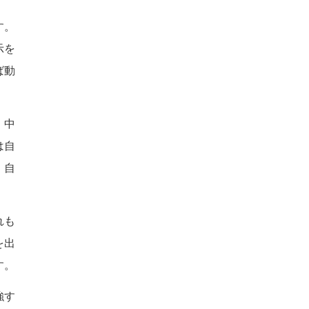
す。
示を
ば動
。中
は自
、自
れも
を出
す。
強す