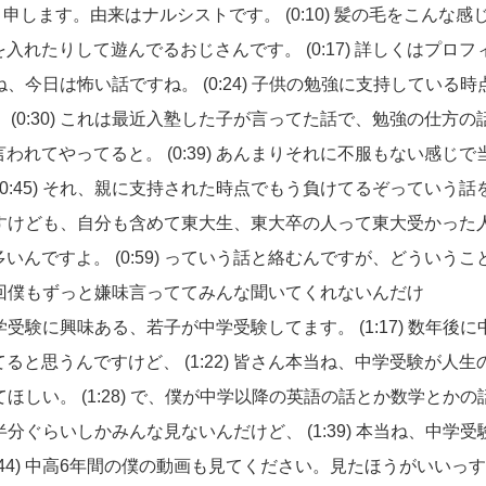
と申します。由来はナルシストです。
(0:10)
髪の毛をこんな感
を入れたりして遊んでるおじさんです。
(0:17)
詳しくはプロフ
ね、今日は怖い話ですね。
(0:24)
子供の勉強に支持している時
。
(0:30)
これは最近入塾した子が言ってた話で、勉強の仕方の
言われてやってると。
(0:39)
あんまりそれに不服もない感じで
(0:45)
それ、親に支持された時点でもう負けてるぞっていう話
すけども、自分も含めて東大生、東大卒の人って東大受かった
多いんですよ。
(0:59)
っていう話と絡むんですが、どういうこ
回僕もずっと嫌味言っててみんな聞いてくれないんだけ
学受験に興味ある、若子が中学受験してます。
(1:17)
数年後に
てると思うんですけど、
(1:22)
皆さん本当ね、中学受験が人生
てほしい。
(1:28)
で、僕が中学以降の英語の話とか数学とかの
半分ぐらいしかみんな見ないんだけど、
(1:39)
本当ね、中学受
:44)
中高6年間の僕の動画も見てください。見たほうがいいっす