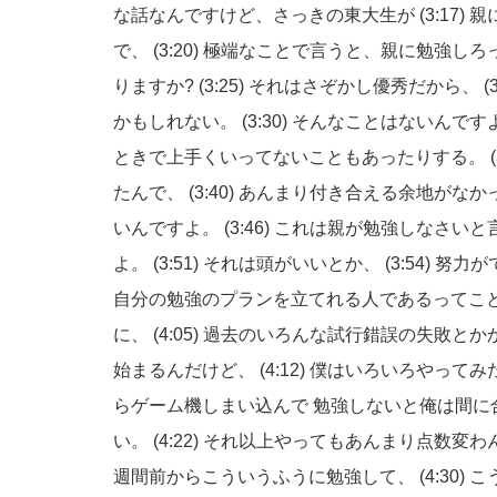
な話なんですけど、さっきの東大生が
(3:17)
親
で、
(3:20)
極端なことで言うと、親に勉強しろ
りますか?
(3:25)
それはさぞかし優秀だから、
(
かもしれない。
(3:30)
そんなことはないんです
ときで上手くいってないこともあったりする。
たんで、
(3:40)
あんまり付き合える余地がなか
いんですよ。
(3:46)
これは親が勉強しなさいと
よ。
(3:51)
それは頭がいいとか、
(3:54)
努力が
自分の勉強のプランを立てれる人であるってこ
に、
(4:05)
過去のいろんな試行錯誤の失敗とか
始まるんだけど、
(4:12)
僕はいろいろやってみ
らゲーム機しまい込んで 勉強しないと俺は間に
い。
(4:22)
それ以上やってもあんまり点数変わ
週間前からこういうふうに勉強して、
(4:30)
こ