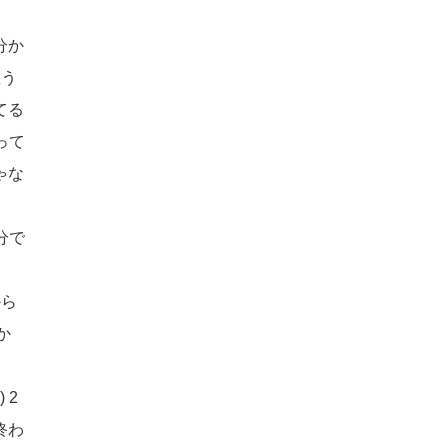
分か
思う
てる
って
ゃな
分で
から
か
8)
2
終わ