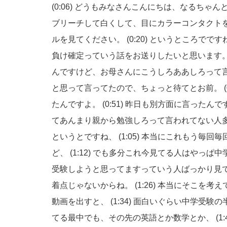
(0:06)
どうもみなさんこんにちは、なるちゃん
ブリーチして白くして、目にカラーコンタクト
ルを見てください。
(0:20)
というところでです
負け確定っていう話をお送りしたいと思います
んですけど、お母さんにこうしろああしろって
と思って言ってたので、ちょっと待てとお前。
たんですよ。
(0:51)
昨日も別方面に言ったんで
てあんまり親から勉強しろって言われてない人
というとですね、
(1:05)
本当にこれもう毎回毎
ど、
(1:12)
でも多分これ今見てる人はやっぱ中
受験しようと思ってますっていう人ばっかり見
着点じゃないからね。
(1:26)
本当にそこを考え
動画を出すと、
(1:34)
面白いぐらい中学受験の
てる最中でも、その先の英語とか数学とか、
(1