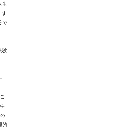
人生
っす
分で
受験
モー
ずこ
中学
下の
理的