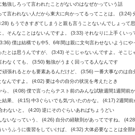
に勉強しろって言われたことがないのはなぜかっていう話
って言われない人だから東大に向かってるってことは。
(3:24)
3:28)
もうできすぎてしまうと親も言うことないんでしょって
よ。そんなことはないんですよ。
(3:33)
それなりに上手くいっ
(3:36)
僕は結構でも中5、6年間は親に文句言わせないようにや
ったとは思うんですが、
(3:43)
そこじゃないんですよ。そこじ
言わなくても、
(3:50)
勉強がうまく回ってる人なんです
で頑張れるとかも要素あるんだけど、
(3:56)
一番大事なのは自
となんですよ。
(4:02)
要は今の自分の状況を考えたとき
から、
(4:08)
僕で言ったらテスト前のみんな試験週間1週間前
た結果、
(4:15)
中3ぐらいでも気づいたのかな。
(4:17)
2週間前
合わないと。
(4:20)
逆にそのぐらいあればちょうどい
んないなっていう、
(4:26)
自分の経験則があってですね。
(4:2
ういうふうに復習をしていけば、
(4:32)
大体必要なことは全部