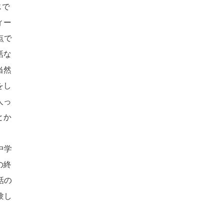
じで
ィー
点で
話な
当然
をし
人っ
とか
中学
の終
話の
験し