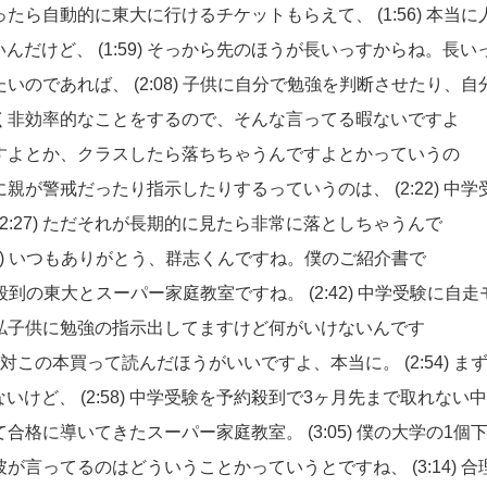
ったら自動的に東大に行けるチケットもらえて、
(1:56)
本当に
いんだけど、
(1:59)
そっから先のほうが長いっすからね。長い
たいのであれば、
(2:08)
子供に自分で勉強を判断させたり、自
く非効率的なことをするので、そんな言ってる暇ないですよ
すよとか、クラスしたら落ちちゃうんですよとかっていうの
に親が警戒だったり指示したりするっていうのは、
(2:22)
中学
(2:27)
ただそれが長期的に見たら非常に落としちゃうんで
2)
いつもありがとう、群志くんですね。僕のご紹介書で
殺到の東大とスーパー家庭教室ですね。
(2:42)
中学受験に自走
私子供に勉強の指示出してますけど何がいけないんです
対この本買って読んだほうがいいですよ、本当に。
(2:54)
ま
ないけど、
(2:58)
中学受験を予約殺到で3ヶ月先まで取れない
て合格に導いてきたスーパー家庭教室。
(3:05)
僕の大学の1個
彼が言ってるのはどういうことかっていうとですね、
(3:14)
合